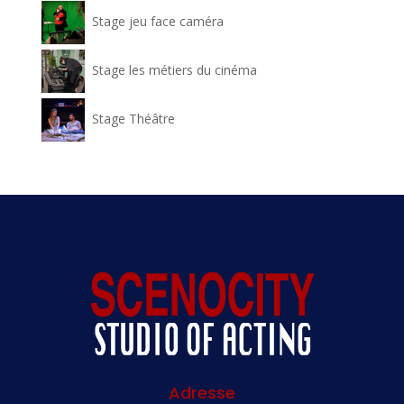
Stage jeu face caméra
Stage les métiers du cinéma
Stage Théâtre
Adresse