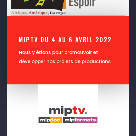
MIPTV DU 4 AU 6 AVRIL 2022
Nous y étions pour promouvoir et
développer nos projets de productions