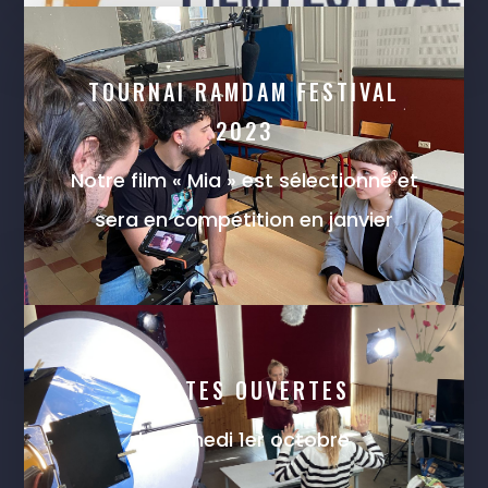
TOURNAI RAMDAM FESTIVAL
2023
Notre film « Mia » est sélectionné et
sera en compétition en janvier
PORTES OUVERTES
le samedi 1er octobre