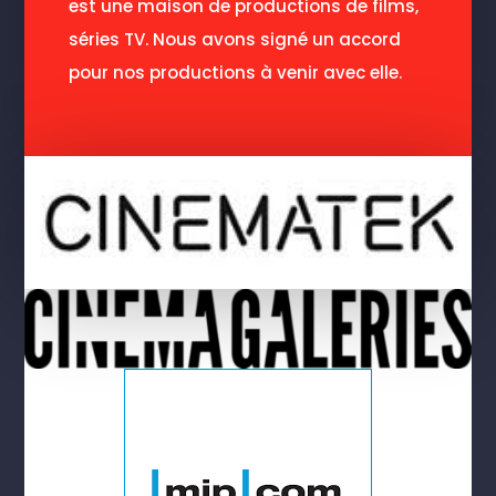
est une maison de productions de films,
séries TV. Nous avons signé un accord
pour nos productions à venir avec elle.